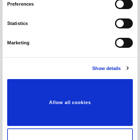
Preferences
διάσωσης, φακοί, νιπτήρες ματιών και
ντους έκτακτης ανάγκης,
Statistics
πομποδέκτες κλπ.
Marketing
Show details
ΠΥΡΟΠΡΟΣΤΑΣΙΑ
Allow all cookies
Πυροσβεστήρες, κουβέρτες
πυροπροστασίας, εξοπλισμός
πυρόσβεσης, εξοπλισμός
πυρασφάλειας κλπ.